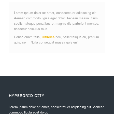
Lorem ipsum dolor sit amet, consectetuer adipiscing elit.
Aenean commodo ligula eget dolor. Aenean massa. Cum
sociis natoque penatibus et magnis dis parturient montes,
nascetur ridiculus mus.
Donec quam felis,
ultricies
nec, pellentesque eu, pretium
quis, sem. Nulla consequat massa quis enim.
HYPERGRID CITY
Lorem ipsum dolor sit amet, consectetuer adipiscing elit. Aenean
commodo ligula eget dolor.